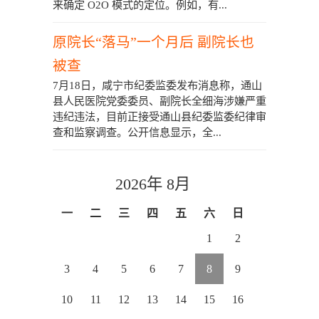
来确定 O2O 模式的定位。例如，有...
原院长“落马”一个月后 副院长也
被查
7月18日，咸宁市纪委监委发布消息称，通山
县人民医院党委委员、副院长全细海涉嫌严重
违纪违法，目前正接受通山县纪委监委纪律审
查和监察调查。公开信息显示，全...
2026年 8月
一
二
三
四
五
六
日
1
2
3
4
5
6
7
8
9
10
11
12
13
14
15
16