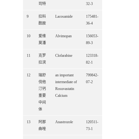
司特
32-3
9
拉科
Lacosamide
175481-
酰胺
36-4
10
爱维
Alvimopan
156053-
莫潘
89-3
11
克罗
Clofarabine
123318-
拉滨
82-1
12
瑞舒
an important
799842-
伐他
intermediate of
07-2
汀钙
Rosuvastatin
重要
Calcium
中间
体
13
阿那
Anastrozole
120511-
曲唑
73-1