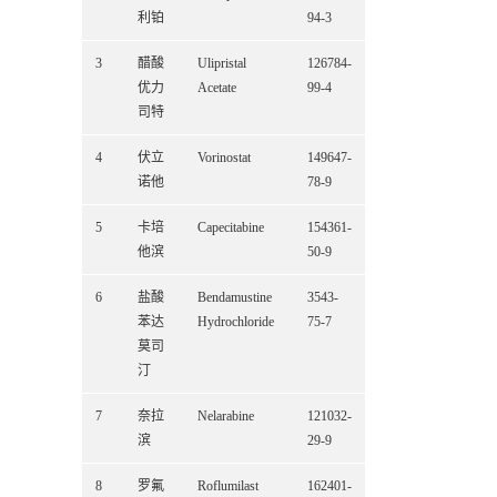
利铂
94-3
3
醋酸
Ulipristal
126784-
优力
Acetate
99-4
司特
4
伏立
Vorinostat
149647-
诺他
78-9
5
卡培
Capecitabine
154361-
他滨
50-9
6
盐酸
Bendamustine
3543-
苯达
Hydrochloride
75-7
莫司
汀
7
奈拉
Nelarabine
121032-
滨
29-9
8
罗氟
Roflumilast
162401-