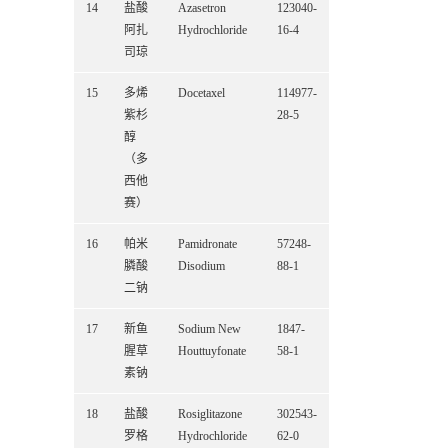
14
盐酸
Azasetron
123040-
阿扎
Hydrochloride
16-4
司琼
15
多烯
Docetaxel
114977-
紫杉
28-5
醇
（多
西他
赛）
16
帕米
Pamidronate
57248-
膦酸
Disodium
88-1
二钠
17
新鱼
Sodium New
1847-
腥草
Houttuyfonate
58-1
素钠
18
盐酸
Rosiglitazone
302543-
罗格
Hydrochloride
62-0