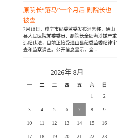
原院长“落马”一个月后 副院长也
被查
7月18日，咸宁市纪委监委发布消息称，通山
县人民医院党委委员、副院长全细海涉嫌严重
违纪违法，目前正接受通山县纪委监委纪律审
查和监察调查。公开信息显示，全...
2026年 8月
一
二
三
四
五
六
日
1
2
3
4
5
6
7
8
9
10
11
12
13
14
15
16
17
18
19
20
21
22
23