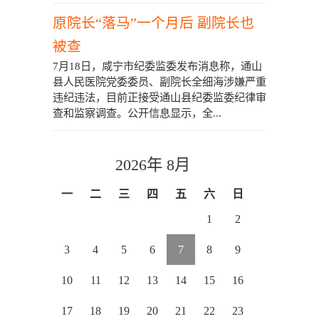
原院长“落马”一个月后 副院长也
被查
7月18日，咸宁市纪委监委发布消息称，通山
县人民医院党委委员、副院长全细海涉嫌严重
违纪违法，目前正接受通山县纪委监委纪律审
查和监察调查。公开信息显示，全...
2026年 8月
一
二
三
四
五
六
日
1
2
3
4
5
6
7
8
9
10
11
12
13
14
15
16
17
18
19
20
21
22
23