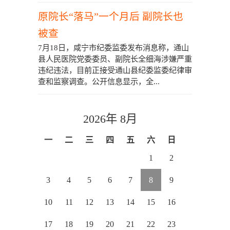
原院长“落马”一个月后 副院长也
被查
7月18日，咸宁市纪委监委发布消息称，通山
县人民医院党委委员、副院长全细海涉嫌严重
违纪违法，目前正接受通山县纪委监委纪律审
查和监察调查。公开信息显示，全...
2026年 8月
一
二
三
四
五
六
日
1
2
3
4
5
6
7
8
9
10
11
12
13
14
15
16
17
18
19
20
21
22
23