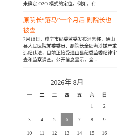
来确定 O2O 模式的定位。例如，有...
原院长“落马”一个月后 副院长也
被查
7月18日，咸宁市纪委监委发布消息称，通山
县人民医院党委委员、副院长全细海涉嫌严重
违纪违法，目前正接受通山县纪委监委纪律审
查和监察调查。公开信息显示，全...
2026年 8月
一
二
三
四
五
六
日
1
2
3
4
5
6
7
8
9
10
11
12
13
14
15
16