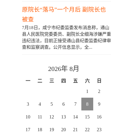
原院长“落马”一个月后 副院长也
被查
7月18日，咸宁市纪委监委发布消息称，通山
县人民医院党委委员、副院长全细海涉嫌严重
违纪违法，目前正接受通山县纪委监委纪律审
查和监察调查。公开信息显示，全...
2026年 8月
一
二
三
四
五
六
日
1
2
3
4
5
6
7
8
9
10
11
12
13
14
15
16
17
18
19
20
21
22
23