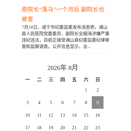
原院长“落马”一个月后 副院长也
被查
7月18日，咸宁市纪委监委发布消息称，通山
县人民医院党委委员、副院长全细海涉嫌严重
违纪违法，目前正接受通山县纪委监委纪律审
查和监察调查。公开信息显示，全...
2026年 8月
一
二
三
四
五
六
日
1
2
3
4
5
6
7
8
9
10
11
12
13
14
15
16
17
18
19
20
21
22
23