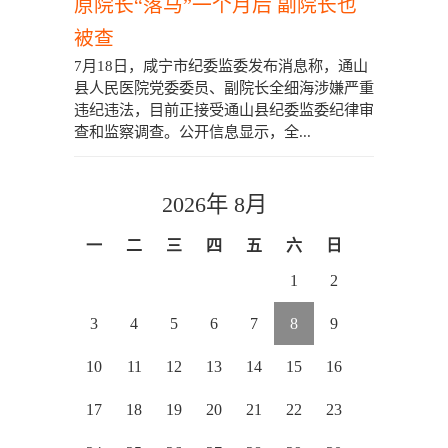
原院长“落马”一个月后 副院长也
被查
7月18日，咸宁市纪委监委发布消息称，通山
县人民医院党委委员、副院长全细海涉嫌严重
违纪违法，目前正接受通山县纪委监委纪律审
查和监察调查。公开信息显示，全...
2026年 8月
一
二
三
四
五
六
日
1
2
3
4
5
6
7
8
9
10
11
12
13
14
15
16
17
18
19
20
21
22
23