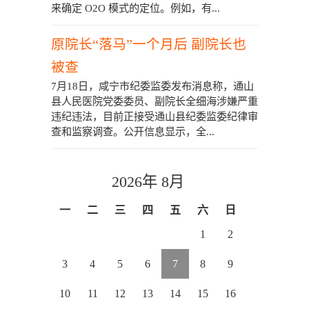
来确定 O2O 模式的定位。例如，有...
原院长“落马”一个月后 副院长也
被查
7月18日，咸宁市纪委监委发布消息称，通山
县人民医院党委委员、副院长全细海涉嫌严重
违纪违法，目前正接受通山县纪委监委纪律审
查和监察调查。公开信息显示，全...
2026年 8月
一
二
三
四
五
六
日
1
2
3
4
5
6
7
8
9
10
11
12
13
14
15
16