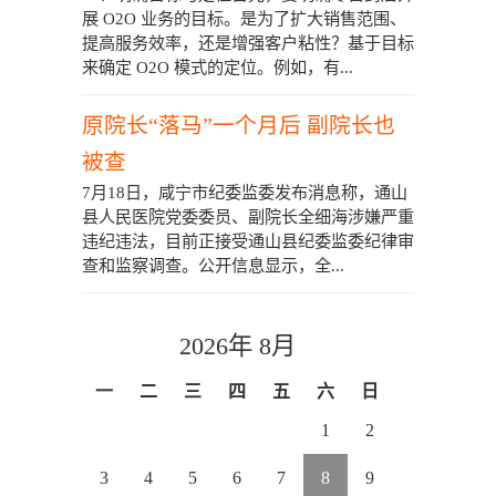
展 O2O 业务的目标。是为了扩大销售范围、
提高服务效率，还是增强客户粘性？基于目标
来确定 O2O 模式的定位。例如，有...
原院长“落马”一个月后 副院长也
被查
7月18日，咸宁市纪委监委发布消息称，通山
县人民医院党委委员、副院长全细海涉嫌严重
违纪违法，目前正接受通山县纪委监委纪律审
查和监察调查。公开信息显示，全...
2026年 8月
一
二
三
四
五
六
日
1
2
3
4
5
6
7
8
9