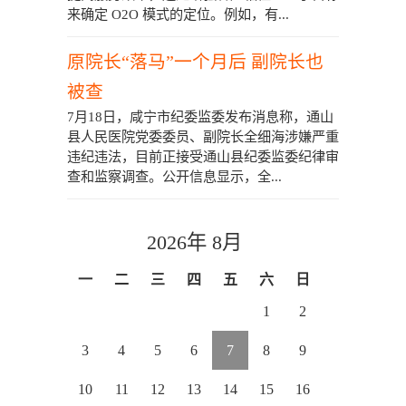
来确定 O2O 模式的定位。例如，有...
原院长“落马”一个月后 副院长也
被查
7月18日，咸宁市纪委监委发布消息称，通山
县人民医院党委委员、副院长全细海涉嫌严重
违纪违法，目前正接受通山县纪委监委纪律审
查和监察调查。公开信息显示，全...
2026年 8月
一
二
三
四
五
六
日
1
2
3
4
5
6
7
8
9
10
11
12
13
14
15
16