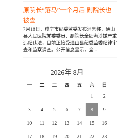
原院长“落马”一个月后 副院长也
被查
7月18日，咸宁市纪委监委发布消息称，通山
县人民医院党委委员、副院长全细海涉嫌严重
违纪违法，目前正接受通山县纪委监委纪律审
查和监察调查。公开信息显示，全...
2026年 8月
一
二
三
四
五
六
日
1
2
3
4
5
6
7
8
9
10
11
12
13
14
15
16
17
18
19
20
21
22
23