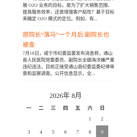
展 O2O 业务的目标。是为了扩大销售范围、
提高服务效率，还是增强客户粘性？基于目标
来确定 O2O 模式的定位。例如，有...
原院长“落马”一个月后 副院长也
被查
7月18日，咸宁市纪委监委发布消息称，通山
县人民医院党委委员、副院长全细海涉嫌严重
违纪违法，目前正接受通山县纪委监委纪律审
查和监察调查。公开信息显示，全...
2026年 8月
一
二
三
四
五
六
日
1
2
3
4
5
6
7
8
9