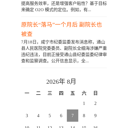
提高服务效率，还是增强客户粘性？基于目标
来确定 O2O 模式的定位。例如，有...
原院长“落马”一个月后 副院长也
被查
7月18日，咸宁市纪委监委发布消息称，通山
县人民医院党委委员、副院长全细海涉嫌严重
违纪违法，目前正接受通山县纪委监委纪律审
查和监察调查。公开信息显示，全...
2026年 8月
一
二
三
四
五
六
日
1
2
3
4
5
6
7
8
9
10
11
12
13
14
15
16