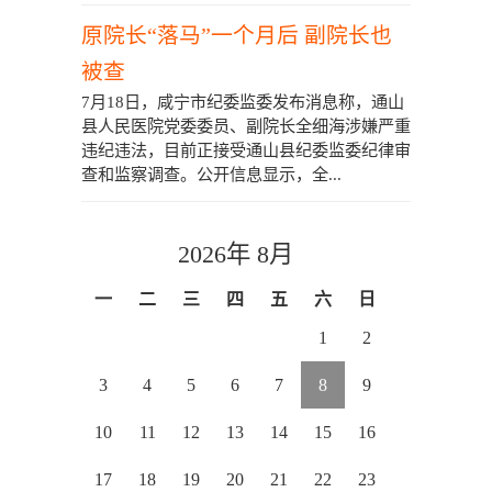
原院长“落马”一个月后 副院长也
被查
7月18日，咸宁市纪委监委发布消息称，通山
县人民医院党委委员、副院长全细海涉嫌严重
违纪违法，目前正接受通山县纪委监委纪律审
查和监察调查。公开信息显示，全...
2026年 8月
一
二
三
四
五
六
日
1
2
3
4
5
6
7
8
9
10
11
12
13
14
15
16
17
18
19
20
21
22
23