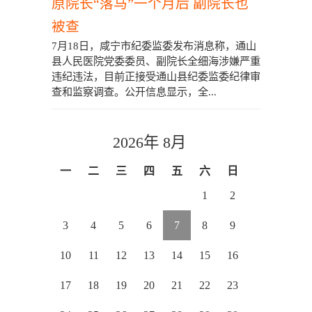
原院长“落马”一个月后 副院长也
被查
7月18日，咸宁市纪委监委发布消息称，通山
县人民医院党委委员、副院长全细海涉嫌严重
违纪违法，目前正接受通山县纪委监委纪律审
查和监察调查。公开信息显示，全...
2026年 8月
一
二
三
四
五
六
日
1
2
3
4
5
6
7
8
9
10
11
12
13
14
15
16
17
18
19
20
21
22
23