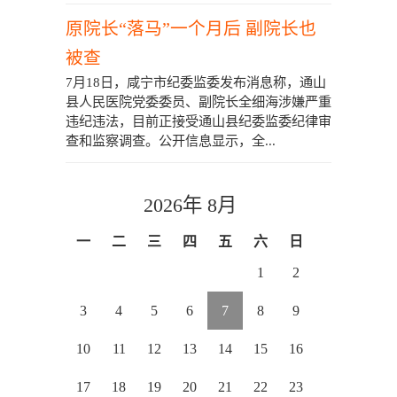
原院长“落马”一个月后 副院长也
被查
7月18日，咸宁市纪委监委发布消息称，通山
县人民医院党委委员、副院长全细海涉嫌严重
违纪违法，目前正接受通山县纪委监委纪律审
查和监察调查。公开信息显示，全...
2026年 8月
一
二
三
四
五
六
日
1
2
3
4
5
6
7
8
9
10
11
12
13
14
15
16
17
18
19
20
21
22
23