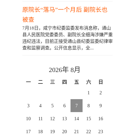
原院长“落马”一个月后 副院长也
被查
7月18日，咸宁市纪委监委发布消息称，通山
县人民医院党委委员、副院长全细海涉嫌严重
违纪违法，目前正接受通山县纪委监委纪律审
查和监察调查。公开信息显示，全...
2026年 8月
一
二
三
四
五
六
日
1
2
3
4
5
6
7
8
9
10
11
12
13
14
15
16
17
18
19
20
21
22
23