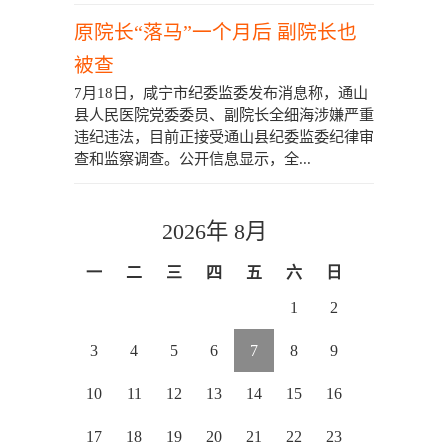
原院长“落马”一个月后 副院长也
被查
7月18日，咸宁市纪委监委发布消息称，通山
县人民医院党委委员、副院长全细海涉嫌严重
违纪违法，目前正接受通山县纪委监委纪律审
查和监察调查。公开信息显示，全...
2026年 8月
一
二
三
四
五
六
日
1
2
3
4
5
6
7
8
9
10
11
12
13
14
15
16
17
18
19
20
21
22
23