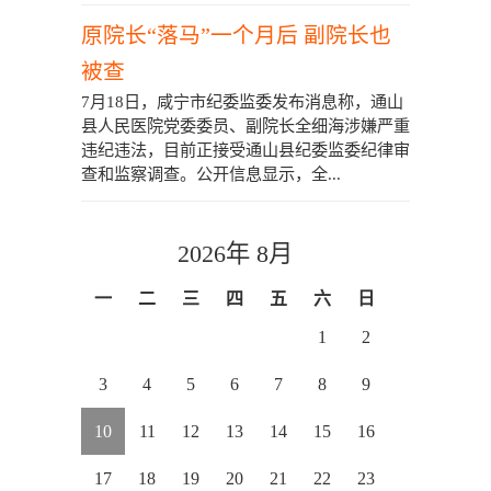
原院长“落马”一个月后 副院长也
被查
7月18日，咸宁市纪委监委发布消息称，通山
县人民医院党委委员、副院长全细海涉嫌严重
违纪违法，目前正接受通山县纪委监委纪律审
查和监察调查。公开信息显示，全...
2026年 8月
一
二
三
四
五
六
日
1
2
3
4
5
6
7
8
9
10
11
12
13
14
15
16
17
18
19
20
21
22
23