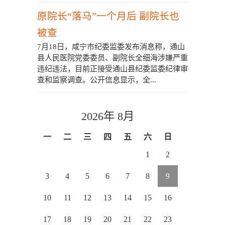
原院长“落马”一个月后 副院长也
被查
7月18日，咸宁市纪委监委发布消息称，通山
县人民医院党委委员、副院长全细海涉嫌严重
违纪违法，目前正接受通山县纪委监委纪律审
查和监察调查。公开信息显示，全...
2026年 8月
一
二
三
四
五
六
日
1
2
3
4
5
6
7
8
9
10
11
12
13
14
15
16
17
18
19
20
21
22
23