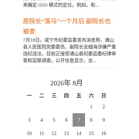
来确定 O2O 模式的定位。例如，有...
原院长“落马”一个月后 副院长也
被查
7月18日，咸宁市纪委监委发布消息称，通山
县人民医院党委委员、副院长全细海涉嫌严重
违纪违法，目前正接受通山县纪委监委纪律审
查和监察调查。公开信息显示，全...
2026年 8月
一
二
三
四
五
六
日
1
2
3
4
5
6
7
8
9
10
11
12
13
14
15
16