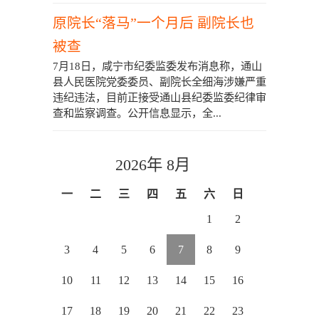
原院长“落马”一个月后 副院长也
被查
7月18日，咸宁市纪委监委发布消息称，通山
县人民医院党委委员、副院长全细海涉嫌严重
违纪违法，目前正接受通山县纪委监委纪律审
查和监察调查。公开信息显示，全...
2026年 8月
一
二
三
四
五
六
日
1
2
3
4
5
6
7
8
9
10
11
12
13
14
15
16
17
18
19
20
21
22
23