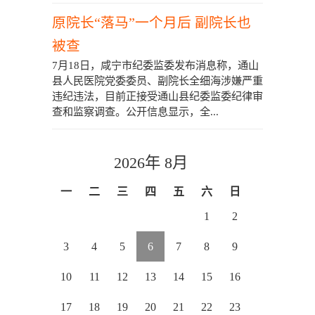
原院长“落马”一个月后 副院长也
被查
7月18日，咸宁市纪委监委发布消息称，通山
县人民医院党委委员、副院长全细海涉嫌严重
违纪违法，目前正接受通山县纪委监委纪律审
查和监察调查。公开信息显示，全...
2026年 8月
一
二
三
四
五
六
日
1
2
3
4
5
6
7
8
9
10
11
12
13
14
15
16
17
18
19
20
21
22
23