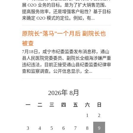
展 O2O 业务的目标。是为了扩大销售范围、
提高服务效率，还是增强客户粘性？基于目标
来确定 O2O 模式的定位。例如，有...
原院长“落马”一个月后 副院长也
被查
7月18日，咸宁市纪委监委发布消息称，通山
县人民医院党委委员、副院长全细海涉嫌严重
违纪违法，目前正接受通山县纪委监委纪律审
查和监察调查。公开信息显示，全...
2026年 8月
一
二
三
四
五
六
日
1
2
3
4
5
6
7
8
9