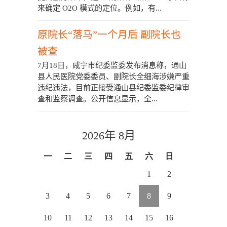
来确定 O2O 模式的定位。例如，有...
原院长“落马”一个月后 副院长也
被查
7月18日，咸宁市纪委监委发布消息称，通山
县人民医院党委委员、副院长全细海涉嫌严重
违纪违法，目前正接受通山县纪委监委纪律审
查和监察调查。公开信息显示，全...
2026年 8月
一
二
三
四
五
六
日
1
2
3
4
5
6
7
8
9
10
11
12
13
14
15
16