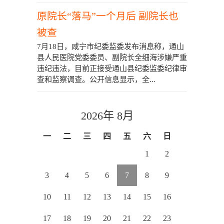
原院长“落马”一个月后 副院长也
被查
7月18日，咸宁市纪委监委发布消息称，通山
县人民医院党委委员、副院长全细海涉嫌严重
违纪违法，目前正接受通山县纪委监委纪律审
查和监察调查。公开信息显示，全...
2026年 8月
一
二
三
四
五
六
日
1
2
3
4
5
6
7
8
9
10
11
12
13
14
15
16
17
18
19
20
21
22
23