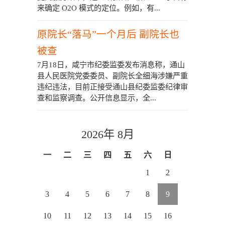
来确定 O2O 模式的定位。例如，有...
原院长“落马”一个月后 副院长也
被查
7月18日，咸宁市纪委监委发布消息称，通山
县人民医院党委委员、副院长全细海涉嫌严重
违纪违法，目前正接受通山县纪委监委纪律审
查和监察调查。公开信息显示，全...
2026年 8月
一
二
三
四
五
六
日
1
2
3
4
5
6
7
8
9
10
11
12
13
14
15
16