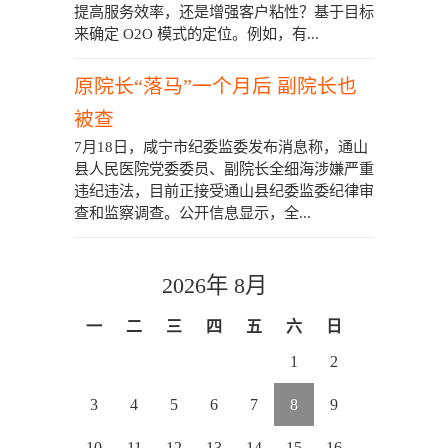
提高服务效率，还是增强客户粘性？基于目标
来确定 O2O 模式的定位。例如，有...
原院长“落马”一个月后 副院长也
被查
7月18日，咸宁市纪委监委发布消息称，通山
县人民医院党委委员、副院长全细海涉嫌严重
违纪违法，目前正接受通山县纪委监委纪律审
查和监察调查。公开信息显示，全...
2026年 8月
一
二
三
四
五
六
日
1
2
3
4
5
6
7
8
9
10
11
12
13
14
15
16