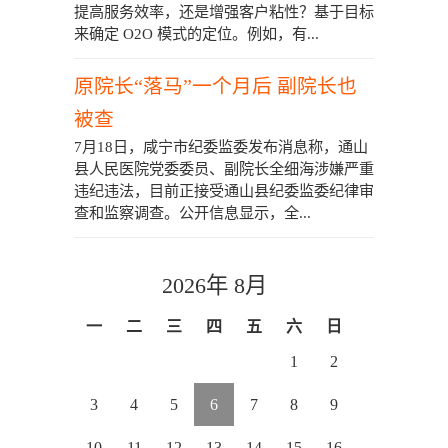
提高服务效率，还是增强客户粘性？基于目标
来确定 O2O 模式的定位。例如，有...
原院长“落马”一个月后 副院长也
被查
7月18日，咸宁市纪委监委发布消息称，通山
县人民医院党委委员、副院长全细海涉嫌严重
违纪违法，目前正接受通山县纪委监委纪律审
查和监察调查。公开信息显示，全...
2026年 8月
一
二
三
四
五
六
日
1
2
3
4
5
6
7
8
9
10
11
12
13
14
15
16