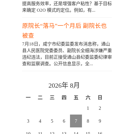
提高服务效率，还是增强客户粘性？基于目标
来确定 O2O 模式的定位。例如，有...
原院长“落马”一个月后 副院长也
被查
7月18日，咸宁市纪委监委发布消息称，通山
县人民医院党委委员、副院长全细海涉嫌严重
违纪违法，目前正接受通山县纪委监委纪律审
查和监察调查。公开信息显示，全...
2026年 8月
一
二
三
四
五
六
日
1
2
3
4
5
6
7
8
9
10
11
12
13
14
15
16