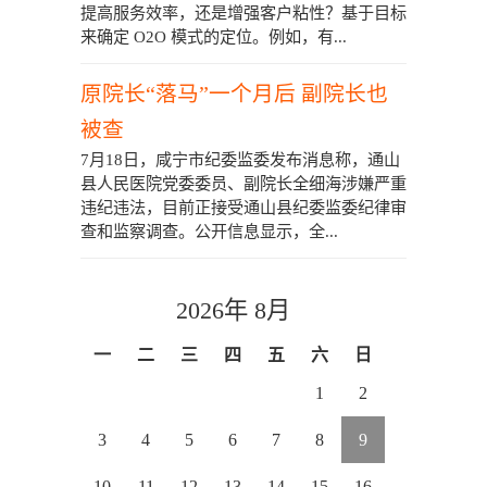
提高服务效率，还是增强客户粘性？基于目标
来确定 O2O 模式的定位。例如，有...
原院长“落马”一个月后 副院长也
被查
7月18日，咸宁市纪委监委发布消息称，通山
县人民医院党委委员、副院长全细海涉嫌严重
违纪违法，目前正接受通山县纪委监委纪律审
查和监察调查。公开信息显示，全...
2026年 8月
一
二
三
四
五
六
日
1
2
3
4
5
6
7
8
9
10
11
12
13
14
15
16