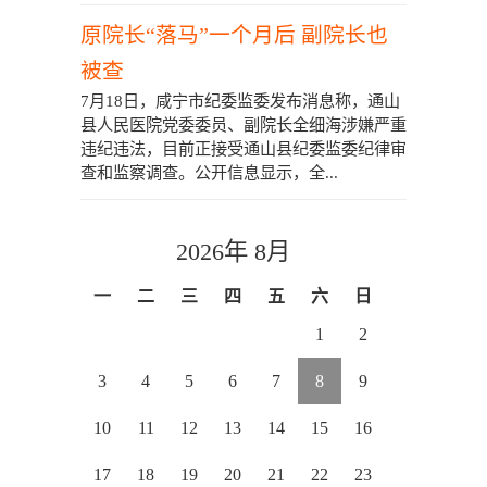
原院长“落马”一个月后 副院长也
被查
7月18日，咸宁市纪委监委发布消息称，通山
县人民医院党委委员、副院长全细海涉嫌严重
违纪违法，目前正接受通山县纪委监委纪律审
查和监察调查。公开信息显示，全...
2026年 8月
一
二
三
四
五
六
日
1
2
3
4
5
6
7
8
9
10
11
12
13
14
15
16
17
18
19
20
21
22
23