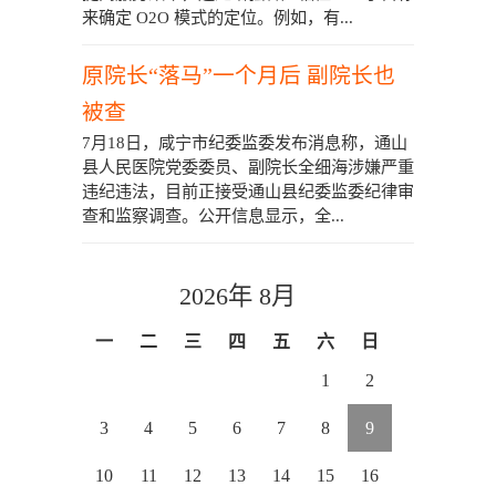
来确定 O2O 模式的定位。例如，有...
原院长“落马”一个月后 副院长也
被查
7月18日，咸宁市纪委监委发布消息称，通山
县人民医院党委委员、副院长全细海涉嫌严重
违纪违法，目前正接受通山县纪委监委纪律审
查和监察调查。公开信息显示，全...
2026年 8月
一
二
三
四
五
六
日
1
2
3
4
5
6
7
8
9
10
11
12
13
14
15
16