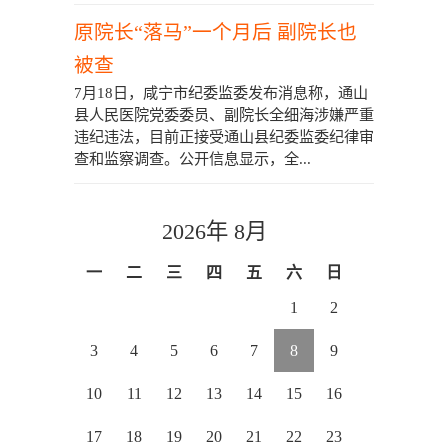
原院长“落马”一个月后 副院长也
被查
7月18日，咸宁市纪委监委发布消息称，通山
县人民医院党委委员、副院长全细海涉嫌严重
违纪违法，目前正接受通山县纪委监委纪律审
查和监察调查。公开信息显示，全...
2026年 8月
一
二
三
四
五
六
日
1
2
3
4
5
6
7
8
9
10
11
12
13
14
15
16
17
18
19
20
21
22
23