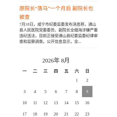
原院长“落马”一个月后 副院长也
被查
7月18日，咸宁市纪委监委发布消息称，通山
县人民医院党委委员、副院长全细海涉嫌严重
违纪违法，目前正接受通山县纪委监委纪律审
查和监察调查。公开信息显示，全...
2026年 8月
一
二
三
四
五
六
日
1
2
3
4
5
6
7
8
9
10
11
12
13
14
15
16
17
18
19
20
21
22
23