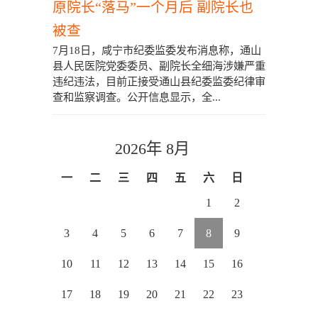
原院长“落马”一个月后 副院长也
被查
7月18日，咸宁市纪委监委发布消息称，通山
县人民医院党委委员、副院长全细海涉嫌严重
违纪违法，目前正接受通山县纪委监委纪律审
查和监察调查。公开信息显示，全...
2026年 8月
一
二
三
四
五
六
日
1
2
3
4
5
6
7
8
9
10
11
12
13
14
15
16
17
18
19
20
21
22
23