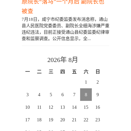
原院长“落马”一个月后 副院长也
被查
7月18日，咸宁市纪委监委发布消息称，通山
县人民医院党委委员、副院长全细海涉嫌严重
违纪违法，目前正接受通山县纪委监委纪律审
查和监察调查。公开信息显示，全...
2026年 8月
一
二
三
四
五
六
日
1
2
3
4
5
6
7
8
9
10
11
12
13
14
15
16
17
18
19
20
21
22
23