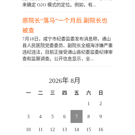
来确定 O2O 模式的定位。例如，有...
原院长“落马”一个月后 副院长也
被查
7月18日，咸宁市纪委监委发布消息称，通山
县人民医院党委委员、副院长全细海涉嫌严重
违纪违法，目前正接受通山县纪委监委纪律审
查和监察调查。公开信息显示，全...
2026年 8月
一
二
三
四
五
六
日
1
2
3
4
5
6
7
8
9
10
11
12
13
14
15
16