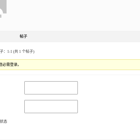
l
帖子
：1-1 (共 1 个帖子)
题必需登录。
状态